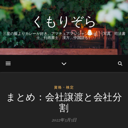
くもりぞら
三度の飯よりカレーが好き。アマチュアマジシャンBlog。（写真、司法書
士、行政書士、漢方、中国語も）
資格・検定
まとめ：会社譲渡と会社分
割
2022年3月5日