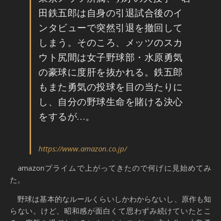
田鉄五郎は自身の引退試合後のイ
ンタビューで突然引退を撤回して
しまう。そのころ、メッツのスカ
ウト尻間は女子野球部・水原勇気
の豪球に度肝を抜かれる。鉄五郎
もまた勇気の投球を目の当たりに
し、自分の野球生命を賭ける決心
をするが…。
https://www.amazon.co.jp/
amazonプライムで上がってきたので何げに見始めてみ
た。
野球は基本的なルールくらいしかわからないし、原作も知
らない。けど、昭和感が面白くて思わずみ続けていたとこ