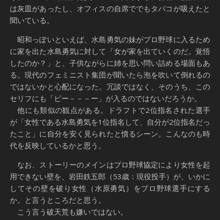
は灰皿があったし、オフィスの自席ででもタバコが吸えたと
聞いている。
昭和っぽいといえば、水島勇気の妹がプロ野球に入るため
に家を出た水島勇気に対して「女が家を出ていくのだ。覚悟
したのか？」と、子供ながらに姉を思い問い詰める場面もあ
る。現代のフェミニスト集団が聞いたら泡を吹いて倒れるの
ではないかと心配になった。冗談ではなく、そのうち、この
セリフにも「ピー－－－ー」が入るのではないだろうか。
他にも類似の観点がある。ドラフトで2位指名された選手
が「女性である水島勇気を1位指名して、自分が2位指名だっ
たこと」に自分を安く見られたと憤るシーン。こんなのも時
代を反映しているかと思う。
なお、ストーリーのメインはプロ野球協定により女性を起
用できない壁を、岩田鉄五郎（53歳：現役投手）が、いかに
してその壁を破り女性（水原勇気）をプロ野球選手にする
か。と言うところだと思う。
こう言う破天荒も嫌いではない。