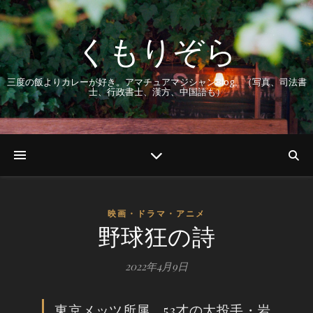
くもりぞら
三度の飯よりカレーが好き。アマチュアマジシャンBlog。（写真、司法書
士、行政書士、漢方、中国語も）
映画・ドラマ・アニメ
野球狂の詩
2022年4月9日
東京メッツ所属、53才の大投手・岩