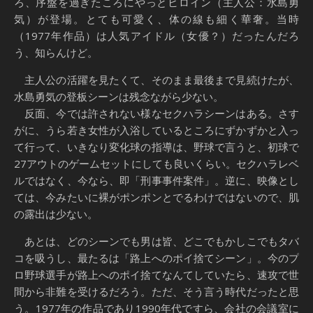
ろ、序盤を過ぎたころにやっとヒロイン（主人公：水島勇
気）が登場。とても可愛く、体の線も細く華奢。当時
（1977年作品）は人気アイドル（女優？）だったんだろ
う、知らんけど。
主人公の活躍を見たくて、そのまま最後まで見続けたが、
水島勇気の登板シーンは残念ながら少ない。
反面、今では許されない様なセクハラシーンはある。さす
がに、うら若き女性が入浴しているところにずかずかと入っ
て行って、いきなり変化球の指導は、野球で言うと、初球で
27アウトのゲームセットにしても良いくらい。セクハラレベ
ルではなく、今なら、即「刑事事件案件」。逆に、映像とし
ては、今みたいに裸がポンポンとでるわけではないので、肌
の露出は少ない。
あとは、どのシーンでも男は皆、どこでもかしこでもタバ
コを吸うし、最たるは「路上へのポイ捨てシーン」。今のプ
ロ野球選手が路上へのポイ捨てなんてしていたら、速攻で世
間から非難を受けるだろう。ただ、そう言う時代だったと思
う。1977年の作品であり1990年代ですら、会社の会議室に