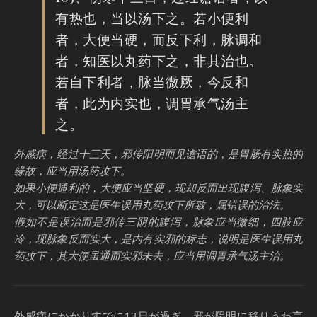
有热也，当以汤下之。若小便利
者，大便当硬，而反下利，脉调和
者，知医以丸药下之，非其治也。
若自下利者，脉当微厥，今反和
者，此为内实也，调胃承气汤主
之。
外感病，经过十三天，邪传阳明而见谵语的，是胃肠有实热的
缘故，应当用汤药攻下。
如果小便通利的，大便应当坚硬，现却反而出现腹泻、脉象实
大，可以断定这是医生误用丸药攻下所致，属错误的治法。
假如不是误治而是邪传三阴的腹泻，脉象应当微细，四肢应
冷，现脉象反而实大，是内有实邪的标志，说明是医生误用丸
药攻下，其大便虽通而实邪未去，应当用调胃承气汤主治。
外感病にかかりすでに13日が過ぎ、邪が陽明に移りうわ言