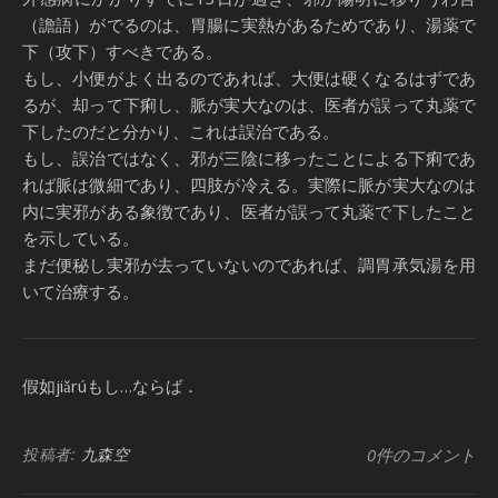
（譫語）がでるのは、胃腸に実熱があるためであり、湯薬で
下（攻下）すべきである。
もし、小便がよく出るのであれば、大便は硬くなるはずであ
るが、却って下痢し、脈が実大なのは、医者が誤って丸薬で
下したのだと分かり、これは誤治である。
もし、誤治ではなく、邪が三陰に移ったことによる下痢であ
れば脈は微細であり、四肢が冷える。実際に脈が実大なのは
内に実邪がある象徴であり、医者が誤って丸薬で下したこと
を示している。
まだ便秘し実邪が去っていないのであれば、調胃承気湯を用
いて治療する。
假如jiǎrúもし…ならば．
投稿者:
九森空
0件のコメント