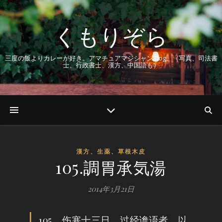
くもりぞら
三度の飯よりカレーが好き。アマチュアマジシャンBlog。（写真、司法書
士、行政書士、漢方、中国語も）
漢方、生薬、草根木皮
105.調胃承気湯
2014年3月21日
105、伤寒十三日，过经谵语者，以