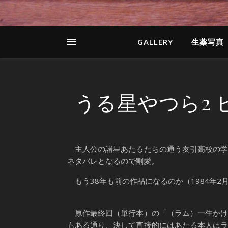
GALLERY
生薬写真
うる星やつら2
主人公の諸星あたるたちの通う友引高校の学
ネタバレとなるので割愛。
もう38年も前の作品になるのか（1984年2
原作最終回（単行本）の「（ラム）一生かけ
もある通り、決して直接的にはあたる本人は