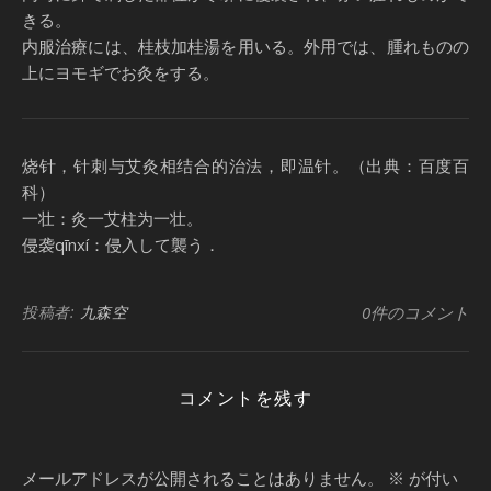
きる。
内服治療には、桂枝加桂湯を用いる。外用では、腫れものの
上にヨモギでお灸をする。
烧针，针刺与艾灸相结合的治法，即温针。（出典：百度百
科）
一壮：灸一艾柱为一壮。
侵袭qīnxí：侵入して襲う．
投稿者:
九森空
0件のコメント
コメントを残す
メールアドレスが公開されることはありません。
※
が付い