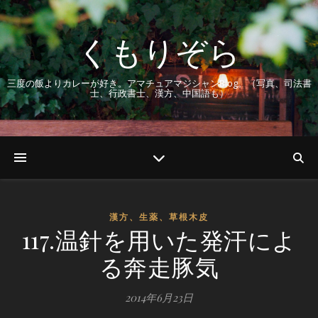
くもりぞら
三度の飯よりカレーが好き。アマチュアマジシャンBlog。（写真、司法書
士、行政書士、漢方、中国語も）
漢方、生薬、草根木皮
117.温針を用いた発汗によ
る奔走豚気
2014年6月23日