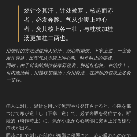
烧针令其汗，针处被寒，核起而赤
者，必发奔豚。气从少腹上冲心
者，灸其核上各一壮，与桂枝加桂
汤更加桂二两也。
用烧针的方法强使病人出汗，致心阳损伤、下寒上逆，一定会
发作奔豚，出现气从少腹上冲心胸、时作时止的症状。
同时，由于针刺的部位被寒邪侵袭，肿起红包块。在治疗上，
可内服汤药，用桂枝加桂汤；外用灸法，在肿起的包块上各灸
一艾柱。
病人に対し、温針を用いて無理やり発汗させると、心陽を傷
つけて寒が逆上し（下寒上逆）て、必ず奔豚を発症する。断
続的（時作時止）に、気が小腹から心胸部に突き上げる様な
症状が出る。
同時に針で刺した部位が寒邪に侵襲され、赤い腫れものがで