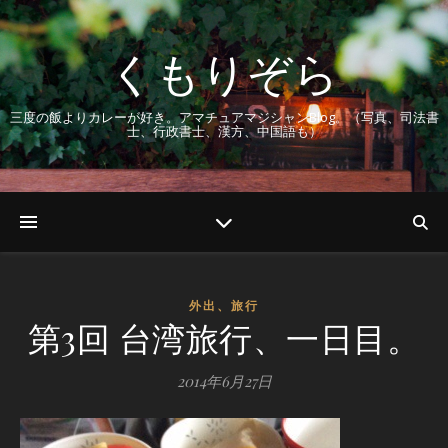
くもりぞら
三度の飯よりカレーが好き。アマチュアマジシャンBlog。（写真、司法書
士、行政書士、漢方、中国語も）
外出、旅行
第3回 台湾旅行、一日目。
2014年6月27日