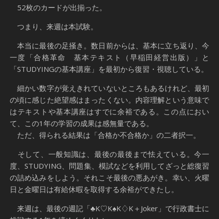
52枚のカードが出揃った。
つまり、来週は本試験。
本当に最後の足掻き。数日前からは、基本に立ち返り、今
一度「合格革命 基本テキスト（早稲田経営出版）」と
「STUDYINGの基本講座」を最初から復習・視聴している。
細かい数字が覚えきれていないところもあるけれど、最初
の頃に感じた絶望感はまったくない。内容理解という意味で
はテキストや基本講座はすでに余裕である。この点におい
て、この1年の学習の成果は感無量である。
ただ、得られる結果は「合格か不合格か」の二者択一。
そして、一般知識は、最後の最後まで怯えている。今一
度、STUDYING、問題集、模試などを利用してざっと総復習
の詰め込みをしよう。それこそ最後の悪あがき。幸い、火曜
日と金曜日は有給休暇を取得する余裕ができたし。
来週は、最後の週記「♣K♡K♠K♢K＋Joker」で行政書士に