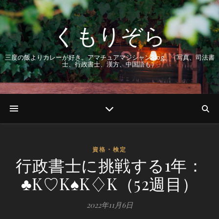
くもりぞら
三度の飯よりカレーが好き。アマチュアマジシャンBlog。（写真、司法書
士、行政書士、漢方、中国語も）
資格・検定
行政書士に挑戦する1年：
♣K♡K♠K♢K（52週目）
2022年11月6日