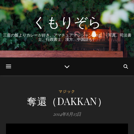
くもりぞら
三度の飯よりカレーが好き。アマチュアマジシャンBlog。（写真、司法書
士、行政書士、漢方、中国語も）
マジック
奪還（DAKKAN）
2014年8月15日