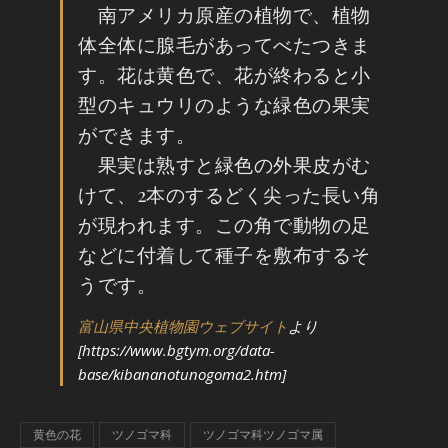
南アメリカ原産の植物で、植物
体全体に腺毛があってべたつきま
す。花は黄色で、花が終わると小
型のキュウリのような緑色の果実
ができます。
果実は熟すと緑色の外果皮がむ
けて、2本のするどく尖った長い角
が現われます。この角で動物の足
などに付着して種子を敷布するそ
うです。
富山県中央植物園ウェブサイト
より
[https://www.bgtym.org/data-
base/kibananotunogoma2.htm]
黄色の花
ツノゴマ科
ツノゴマ科ツノゴマ属