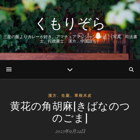
くもりぞら
三度の飯よりカレーが好き。アマチュアマジシャンBlog。（写真、司法書
士、行政書士、漢方、中国語も）
漢方、生薬、草根木皮
黄花の角胡麻[きばなのつ
のごま]
2023年9月24日