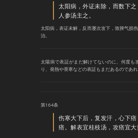
太阳病，外证未除，而数下之
人参汤主之。
太阳病，表证未解，反而屡次攻下，致脾气损
治。
太陽病で表証がまだ解けてないのに、何度も
り、発熱や畏寒などの表証もまだあるのであれ
第164条
伤寒大下后，复发汗，心下痞
痞。解表宜桂枝汤，攻痞宜大