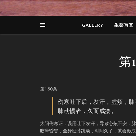
GALLERY
生薬写真
第
第160条
伤寒吐下后，发汗，虚烦，脉
脉动惕者，久而成痿。
太阳伤寒证，误用吐下发汗，导致心烦不安，
眩晕昏冒，全身经脉跳动，时间久了，就会形成