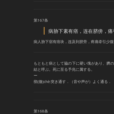
第167条
病胁下素有痞，连在脐傍，痛
病人胁下宿有痞块，连及到脐旁，疼痛牵引少腹
もともと病として脇の下に硬い塊があり、臍
結と呼ぶ。死に至る予兆に属する。
ー
彻(徹)chè:突き通す．（音や声が）よく通る．
第168条