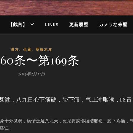
【戯言】
LINKS
更新履歴
カメラな来歴
漢方、生薬、草根木皮
160条〜第169条
2015年2月11日
甚微，八九日心下痞硬，胁下痛，气上冲咽喉，眩冒
脉象十分微弱，病情迁延八九天，更见胃脘部痞结胀硬，胁下疼痛，
痿证。