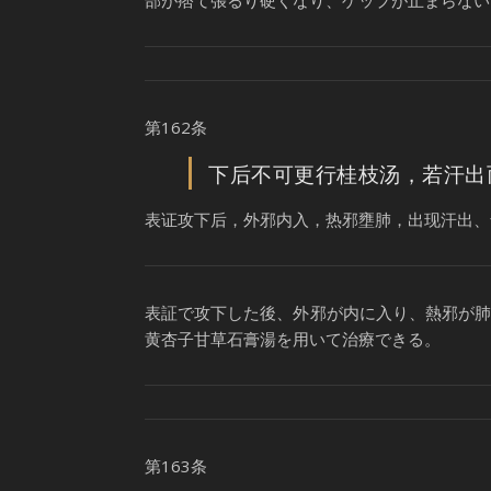
部が痞て張るり硬くなり、ゲップが止まらない
第162条
下后不可更行桂枝汤，若汗出
表证攻下后，外邪内入，热邪壅肺，出现汗出、
表証で攻下した後、外邪が内に入り、熱邪が
黄杏子甘草石膏湯を用いて治療できる。
第163条