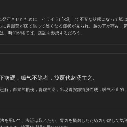
に発汗させたために、イライラ(心煩)して不安な状態になって脈
さらに胃腸部が痞て張って硬くなる症状が見られ、脇の下が痛み、
は、時間が経てば、痿証を形成するだろう。
下痞硬，噫气不除者，旋覆代赭汤主之。
证已解，而胃气损伤，胃虚气逆，出现胃脘部痞胀而硬，嗳气不止的
下法を用いて、表証は取れたが、胃気を損傷したため気が虚して気