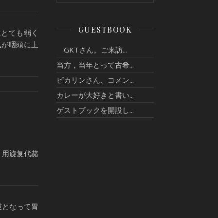
GUESTBOOK
はとても弱く
気が咽頭に上
GKTさん。ご来訪...
当方，当年とって古希...
ピカリンさん、コメン...
カレーが大好きと書い...
ゲストブックを開設し...
，用旋复代赭
逆となって胃