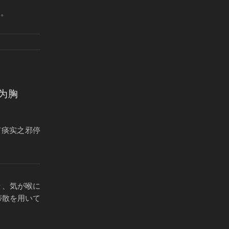
る。
为胸
有痰实之邪停
り、気が喉に
蒂散を用いて