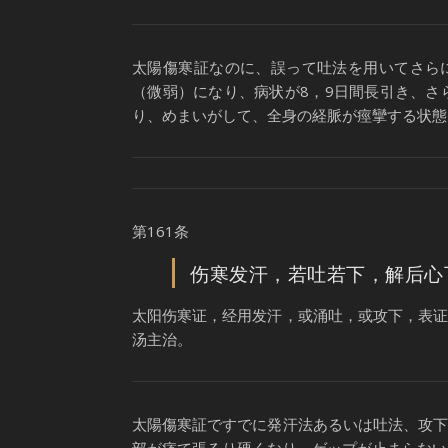
太陽傷寒証なのに、誤って吐法を用いてさら
（微弱）になり、病状が8，9日間長引き、
り、めまいがして、全身の経脈が痙攣する状態
第161条
伤寒发汗，若吐若下，解后心
太阳伤寒证，经用发汗，或涌吐，或攻下，表
汤主治。
太陽傷寒証ですでに発汗法あるいは吐法、攻