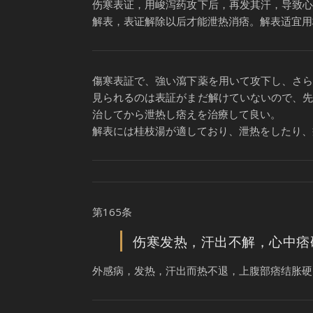
伤寒表证，用峻泻药攻下后，再发其汗，导致
解表，表证解除以后才能泄热消痞。解表适宜用
傷寒表証で、強い瀉下薬を用いて攻下し、さ
見られるのは表証がまだ解けていないので、
治してから泄热し痞えを治療して良い。
解表には桂枝湯が適しており、泄热をしたり、
第165条
伤寒发热，汗出不解，心中痞
外感病，发热，汗出而热不退，上腹部痞结胀硬