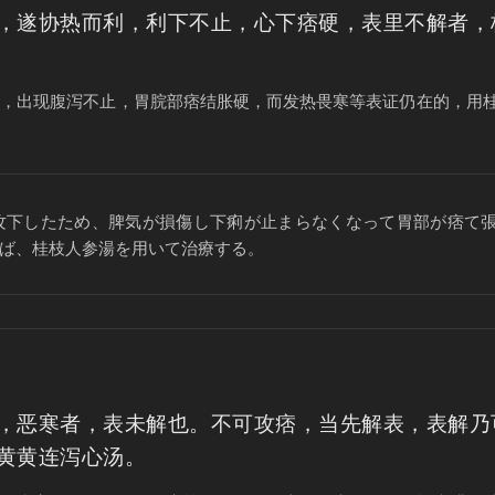
，遂协热而利，利下不止，心下痞硬，表里不解者，
伤，出现腹泻不止，胃脘部痞结胀硬，而发热畏寒等表证仍在的，用
攻下したため、脾気が損傷し下痢が止まらなくなって胃部が痞て
ば、桂枝人参湯を用いて治療する。
，恶寒者，表未解也。不可攻痞，当先解表，表解乃
黄黄连泻心汤。