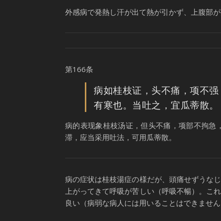
外感病で発熱し汗が出て熱が引かず、上腹部が
第166条
病如桂枝证，头不痛，项不强
有寒也。当吐之，宜瓜蒂散。
病的表现象桂枝汤证，但头不痛，项部不拘急
滞，应当采用吐法，可用瓜蒂散。
病の症状は桂枝湯症の様だが、頭痛せずうな
上がってきて呼吸が苦しい（呼吸不暢）。こ
良い（病弱な病人には用いることはできません