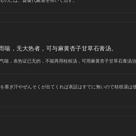
ものには、旋覆代赭湯を用いて治す。
而喘，无大热者，可与麻黄杏子甘草石膏汤。
气喘，表热证已无的，不能再用桂枝汤，可用麻黄杏子甘草石膏汤
肺を塞ぎ汗やぜんそくが出てくれば表証はすでに無いので桂枝湯は