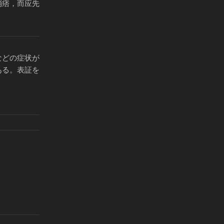
消痞，而应先
などの症状が
ある。表証を