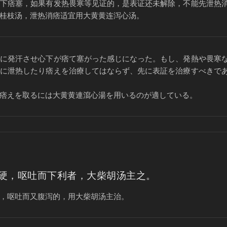
心下痞塞，如果有发热畏寒等见证的，是表证还未解除，不能先泄热
桂枝汤，泄热消痞适宜用大黄黄连泻心汤。
らに発汗させ心下が痞て塞がった感じになった。もし、発熱や畏寒
先に泄热したり痞えを治療してはならず、先に表証を治療すべきで
痞えを取るには大黄黄連瀉心湯を用いるのが適している。
硬，呕吐而下利者，大柴胡汤主之。
，呕吐而又腹泻的，用大柴胡汤主治。