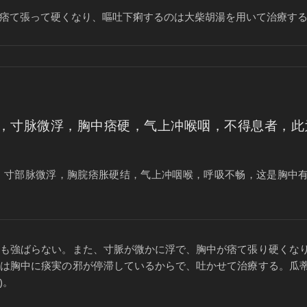
痞て張って硬くなり、嘔吐下痢するのは大柴胡湯を用いて治療す
，寸脉微浮，胸中痞硬，气上冲喉咽，不得息者，此
，寸部脉微浮，胸脘痞胀硬结，气上冲咽喉，呼吸不畅，这是胸中
じも強ばらない。また、寸脈が微かに浮で、胸中が痞て張り硬くな
れは胸中に痰実の邪が停滞しているからで、吐かせて治療する。瓜
)。