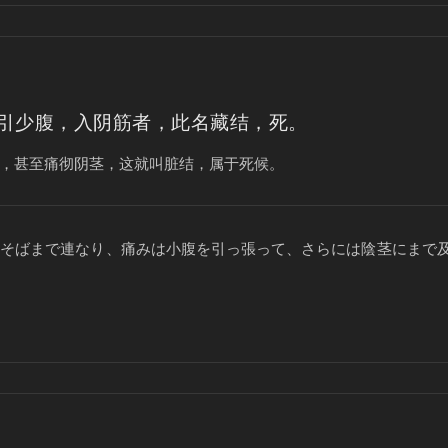
引少腹，入阴筋者，此名藏结，死。
，甚至痛彻阴茎，这就叫脏结，属于死候。
のそばまで連なり、痛みは小腹を引っ張って、さらには陰茎にまで