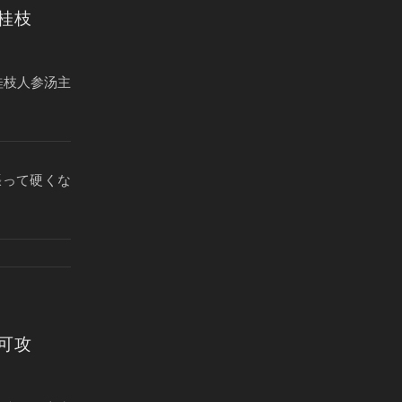
桂枝
桂枝人参汤主
張って硬くな
可攻