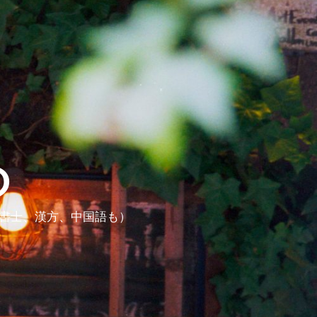
ら
政書士、漢方、中国語も）