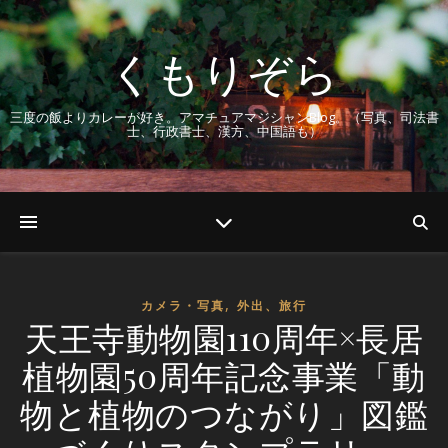
くもりぞら
三度の飯よりカレーが好き。アマチュアマジシャンBlog。（写真、司法書
士、行政書士、漢方、中国語も）
,
カメラ・写真
外出、旅行
天王寺動物園110周年×長居
植物園50周年記念事業「動
物と植物のつながり」図鑑