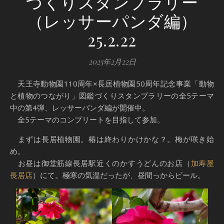
づくりスタンプラリー
（レッサーパンダ編）
25.2.22
2025年2月22日
天王寺動物園110周年×長居植物園50周年記念事業「動物
と植物のつながり」図鑑づくりスタンプラリーの全5テーマ
中の第4弾、レッサーパンダ編が開催中。
全5テーマのコンプリートを目指して参加。
まずは長居植物園。椿は終わりかけかな？。梅が咲き始
め。
お昼は御堂筋線長居駅近くのかすうどんのお店（
加寿屋
長居店
）にて。極寒の気温だったが、昼間っからビール。