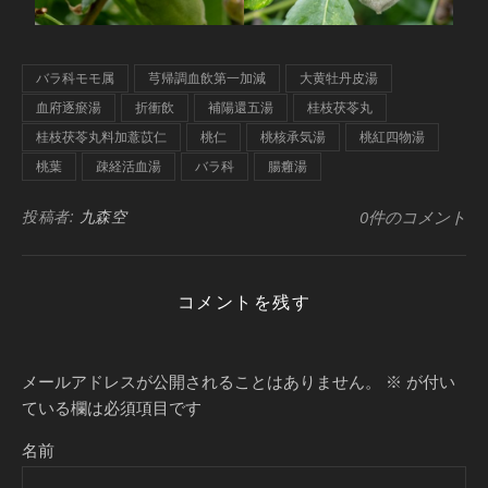
バラ科モモ属
芎帰調血飲第一加減
大黄牡丹皮湯
血府逐瘀湯
折衝飲
補陽還五湯
桂枝茯苓丸
桂枝茯苓丸料加薏苡仁
桃仁
桃核承気湯
桃紅四物湯
桃葉
疎経活血湯
バラ科
腸癰湯
投稿者:
九森空
0件のコメント
コメントを残す
メールアドレスが公開されることはありません。
※
が付い
ている欄は必須項目です
名前