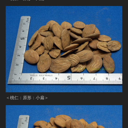
＜桃仁：原形：小扁＞