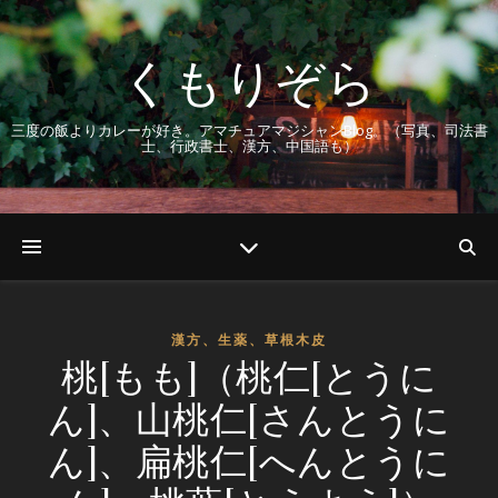
くもりぞら
三度の飯よりカレーが好き。アマチュアマジシャンBlog。（写真、司法書
士、行政書士、漢方、中国語も）
漢方、生薬、草根木皮
桃[もも]（桃仁[とうに
ん]、山桃仁[さんとうに
ん]、扁桃仁[へんとうに