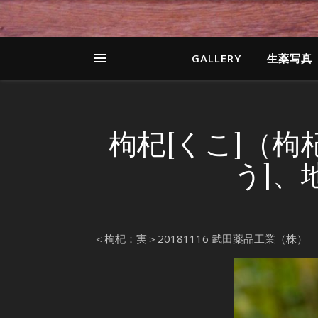
GALLERY
生薬写真
枸杞[くこ]（枸
う]、
＜枸杞：実＞20181116 武田薬品工業（株