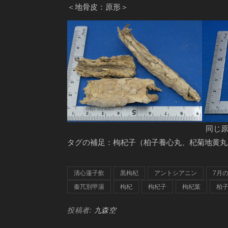
＜地骨皮：原形＞
同じ
タグの補足：枸杞子（柏子養心丸、杞菊地黄丸
清心蓮子飲
黒枸杞
アントシアニン
7月
秦芁別甲湯
枸杞
枸杞子
枸杞葉
柏
投稿者:
九森空