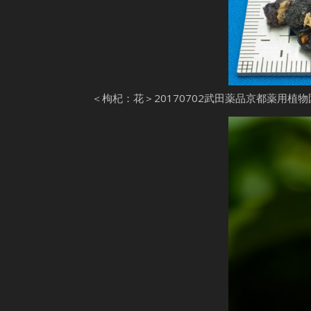
＜枸杞：花＞20170702武田薬品京都薬用植