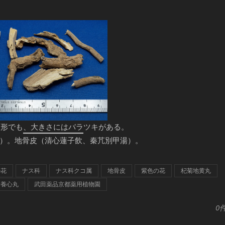
原形でも、大きさにはバラツキがある。
）。地骨皮（清心蓮子飲、秦芁別甲湯）。
の花
ナス科
ナス科クコ属
地骨皮
紫色の花
杞菊地黄丸
子養心丸
武田薬品京都薬用植物園
0