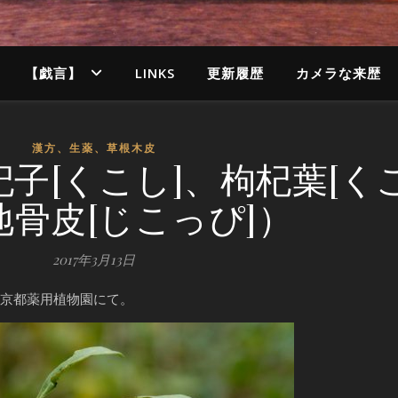
【戯言】
LINKS
更新履歴
カメラな来歴
漢方、生薬、草根木皮
杞子[くこし]、枸杞葉[く
地骨皮[じこっぴ]）
2017年3月13日
） 京都薬用植物園にて。