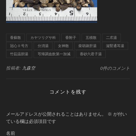
香蘇散
カヤツリグサ科
香附子
五積散
二朮湯
冠心Ⅱ号方
分消湯
女神散
柴胡疎肝湯
滋腎通耳湯
竹筎温胆湯
芎帰調血飲第一加減
香砂六君子湯
投稿者:
九森空
0件のコメント
コメントを残す
メールアドレスが公開されることはありません。
※
が付い
ている欄は必須項目です
名前