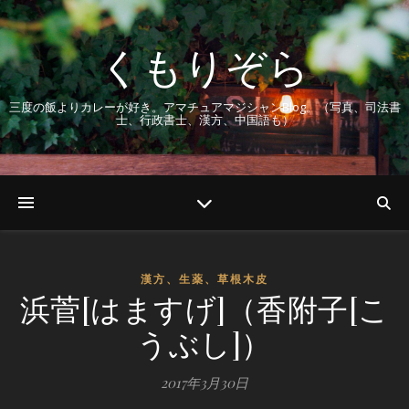
くもりぞら
三度の飯よりカレーが好き。アマチュアマジシャンBlog。（写真、司法書
士、行政書士、漢方、中国語も）
漢方、生薬、草根木皮
浜菅[はますげ]（香附子[こ
うぶし]）
2017年3月30日