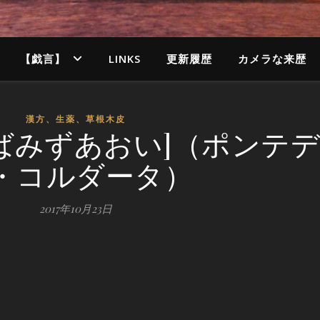
【戯言】
LINKS
更新履歴
カメラな来歴
漢方、生薬、草根木皮
ばみずあおい]（ポンテ
・コルダータ）
2017年10月23日