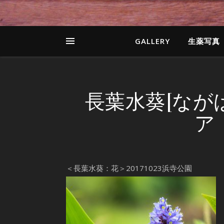
GALLERY
生薬写真
長葉水葵[なが
ア
＜長葉水葵：花＞20171023浜寺公園