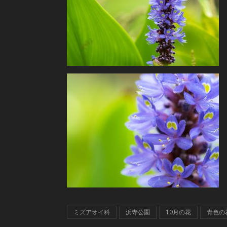
ミズアオイ科
浜寺公園
10月の花
青色の