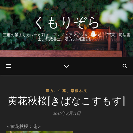
くもりぞら
三度の飯よりカレーが好き。アマチュアマジシャンBlog。（写真、司法書
士、行政書士、漢方、中国語も）
漢方、生薬、草根木皮
黄花秋桜[きばなこすもす]
2016年8月11日
＜黄花秋桜：花＞