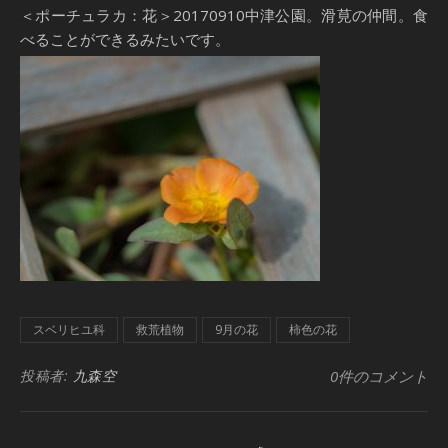
＜ポーチュラカ：花＞20170910中津公園。滑莧の仲間。食
べることができるみたいです。
スベリヒユ科
救荒植物
9月の花
柿色の花
投稿者:
九森空
0件のコメント