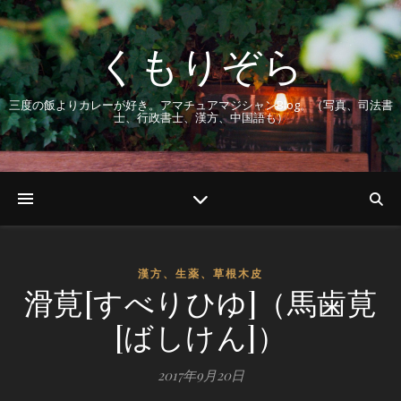
くもりぞら
三度の飯よりカレーが好き。アマチュアマジシャンBlog。（写真、司法書
士、行政書士、漢方、中国語も）
漢方、生薬、草根木皮
滑莧[すべりひゆ]（馬歯莧
[ばしけん]）
2017年9月20日