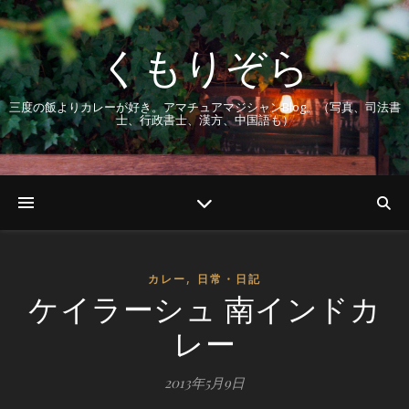
くもりぞら
三度の飯よりカレーが好き。アマチュアマジシャンBlog。（写真、司法書
士、行政書士、漢方、中国語も）
,
カレー
日常・日記
ケイラーシュ 南インドカ
レー
2013年5月9日