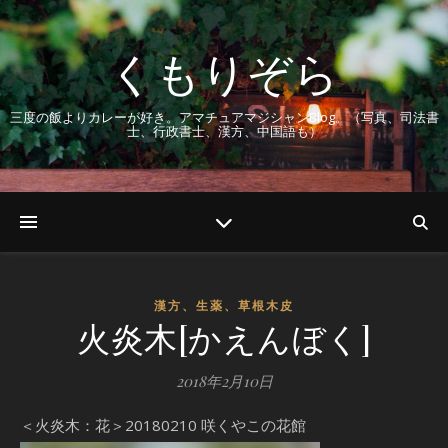
くもりぞら
三度の飯よりカレーが好き。アマチュアマジシャンBlog。（写真、司法書
士、行政書士、漢方、中国語も）
漢方、生薬、草根木皮
火炎木[かえんぼく]
2018年2月10日
＜火炎木：花＞20180210 咲くやこの花館