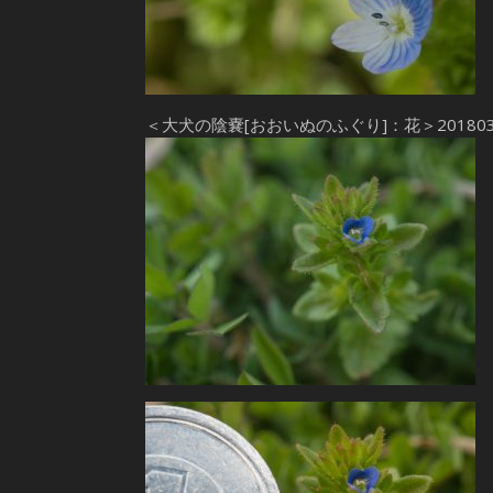
＜大犬の陰嚢[おおいぬのふぐり]：花＞20180