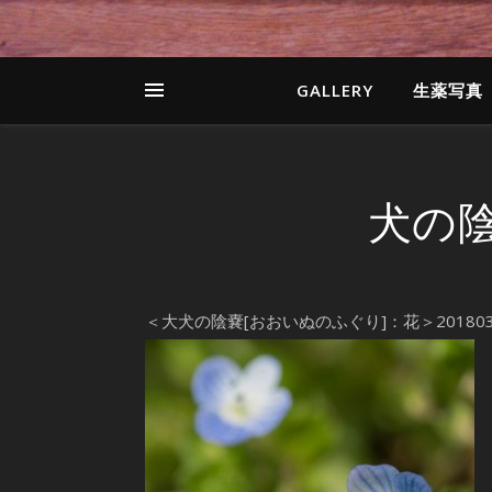
GALLERY
生薬写真
犬の陰
＜大犬の陰嚢[おおいぬのふぐり]：花＞20180