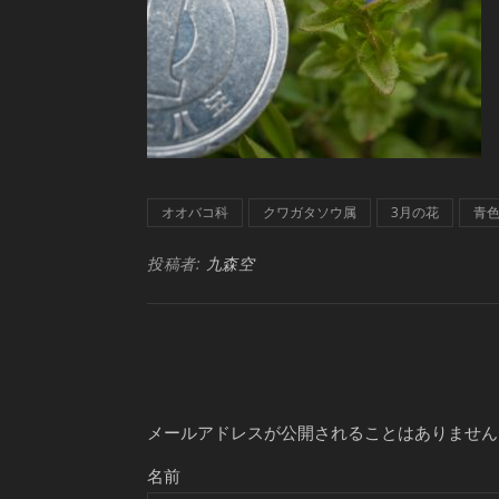
オオバコ科
クワガタソウ属
3月の花
青
投稿者:
九森空
メールアドレスが公開されることはありません
名前