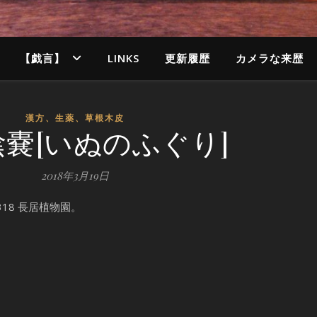
【戯言】
LINKS
更新履歴
カメラな来歴
漢方、生薬、草根木皮
嚢[いぬのふぐり]
2018年3月19日
318 長居植物園。