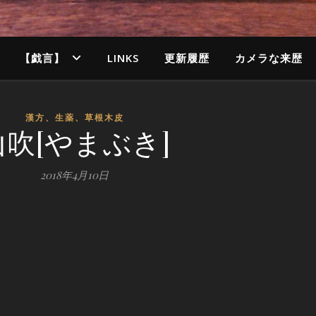
【戯言】
LINKS
更新履歴
カメラな来歴
漢方、生薬、草根木皮
山吹[やまぶき]
2018年4月10日