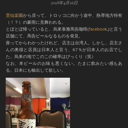
2018年4月16日
雲仙楽園
から戻って、トロッコに向かう途中、熱帯地方特有
（！？）の豪雨に見舞われる。
とぼとぼ帰っていると、烏來泰雅馬告咖啡(
facebook
,)と言う
店舗にて、馬告ビールなるものを発見。
座ってからわかったけれど、店主は台湾人。しかし、店主さ
んの奥様と店員は日本人と言う、67％が日本人のお店でし
た。烏来の地でこのこの確率はびっくり（笑）
なお、本ビールのお味も悪くない。たまに飲みたい感もあ
る。日本にも輸出して欲しい。