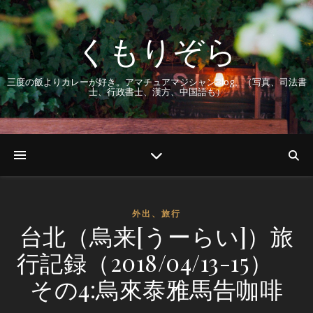
くもりぞら
三度の飯よりカレーが好き。アマチュアマジシャンBlog。（写真、司法書
士、行政書士、漢方、中国語も）
外出、旅行
台北（烏来[うーらい]）旅
行記録（2018/04/13-15）
その4:烏來泰雅馬告咖啡