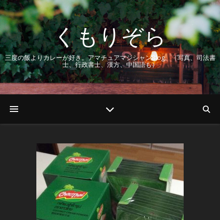
くもりぞら
三度の飯よりカレーが好き。アマチュアマジシャンBlog。（写真、司法書
士、行政書士、漢方、中国語も）