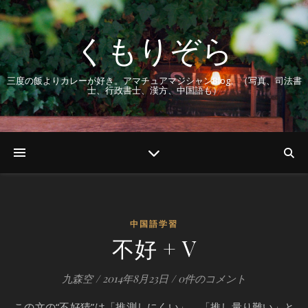
くもりぞら
三度の飯よりカレーが好き。アマチュアマジシャンBlog。（写真、司法書
士、行政書士、漢方、中国語も）
中国語学習
不好 + V
九森空
/
2014年8月23日
/
0件のコメント
この文の“不好猜”は「推測しにくい」、「推し量り難い」と