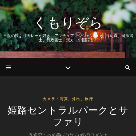
くもりぞら
三度の飯よりカレーが好き。アマチュアマジシャンBlog。（写真、司法書
士、行政書士、漢方、中国語も）
,
カメラ・写真
外出、旅行
姫路セントラルパークとサ
ファリ
九森空
/
2016年9月3日
/
0件のコメント