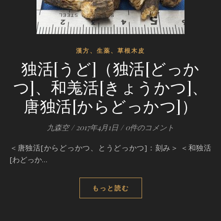
漢方、生薬、草根木皮
独活[うど]（独活[どっか
つ]、和羗活[きょうかつ]、
唐独活[からどっかつ]）
九森空
/
2017年4月1日
/
0件のコメント
＜唐独活[からどっかつ、とうどっかつ]：刻み＞ ＜和独活
[わどっか…
もっと読む