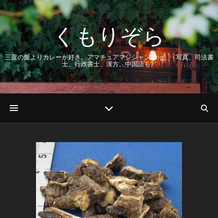
くもりぞら
三度の飯よりカレーが好き。アマチュアマジシャンBlog。（写真、司法書
士、行政書士、漢方、中国語も）