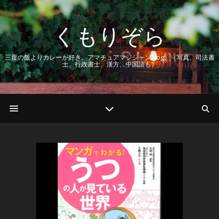
くもりぞら
三度の飯よりカレーが好き。アマチュアマジシャンBlog。（写真、司法書
士、行政書士、漢方、中国語も）