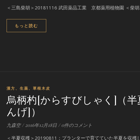
＜三島柴胡＞20181116 武田薬品工業 京都薬用植物園 ＜柴胡
もっと読む
漢方、生薬、草根木皮
烏柄杓[からすびしゃく]（半
んげ]）
九森空
/
2016年12月18日
/
0件のコメント
＜半夏収穫＞20190811：プランターで育てていた半夏を収穫