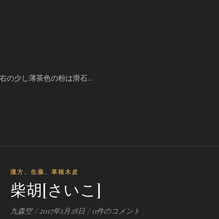
右の少し薄茶色の粉は滑石…
漢方、生薬、草根木皮
柴胡[さいこ]
九森空
/
2017年1月28日
/
0件のコメント