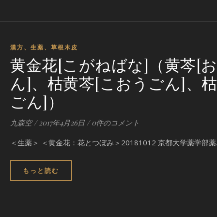
漢方、生薬、草根木皮
黄金花[こがねばな]（黄芩[
ん]、枯黄芩[こおうごん]、枯
ごん]）
九森空
/
2017年4月26日
/
0件のコメント
＜生薬＞ ＜黄金花：花とつぼみ＞20181012 京都大学薬学部薬
もっと読む