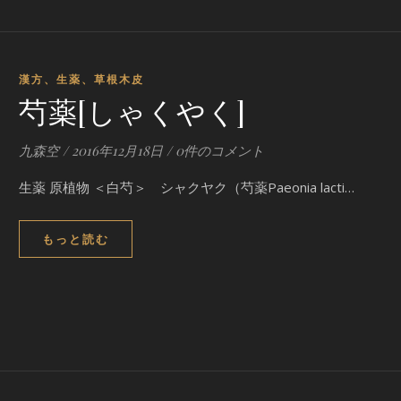
漢方、生薬、草根木皮
芍薬[しゃくやく]
九森空
/
2016年12月18日
/
0件のコメント
生薬 原植物 ＜白芍＞ シャクヤク（芍薬Paeonia lacti…
もっと読む