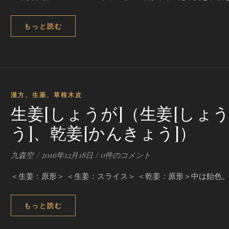
もっと読む
漢方、生薬、草根木皮
生姜[しょうが]（生姜[しょ
う]、乾姜[かんきょう]）
九森空
/
2016年12月18日
/
0件のコメント
＜生姜：原形＞ ＜生姜：スライス＞ ＜乾姜：原形＞中は飴色。
もっと読む