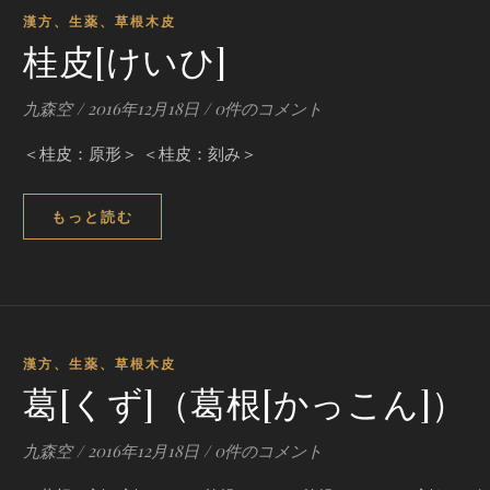
漢方、生薬、草根木皮
桂皮[けいひ]
九森空
/
2016年12月18日
/
0件のコメント
＜桂皮：原形＞ ＜桂皮：刻み＞
もっと読む
漢方、生薬、草根木皮
葛[くず]（葛根[かっこん]）
九森空
/
2016年12月18日
/
0件のコメント