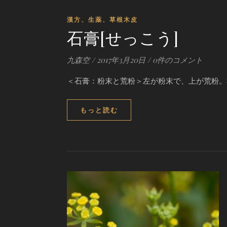
漢方、生薬、草根木皮
石膏[せっこう]
九森空
/
2017年3月20日
/
0件のコメント
＜石膏：粉末と荒粉＞左が粉末で、上が荒粉。
もっと読む