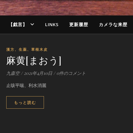
【戯言】
LINKS
更新履歴
カメラな来歴
漢方、生薬、草根木皮
麻黄[まおう]
九森空
/
2021年4月10日
/
0件のコメント
止咳平喘、利水消麗
もっと読む