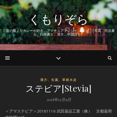
くもりぞら
三度の飯よりカレーが好き。アマチュアマジシャンBlog。（写真、司法書
士、行政書士、漢方、中国語も）
漢方、生薬、草根木皮
ステビア[Stevia]
2018年11月9日
＜アマステビア＞20181116 武田薬品工業（株） 京都薬用