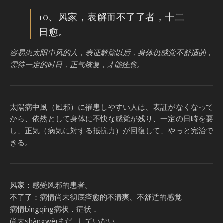
10、风家，表解而不了了者，十二
日愈。
容易患太阳中风的人，表证解除以后，身体仍感觉不舒适的，
需待一定的时日，正气恢复，才能痊愈。
太陽病中風（風邪）に罹患しやすい人は、表証がなくなって
から、依然として身体に不快な感覚が残り、一定の日時を要
し、正気（病気に対する抵抗力）が回復して、やっと完治で
きる。
风家：感受风邪的患者。
不了了：病情尚未彻底痊愈的不清爽、不舒适的感觉
病情bìngqíng病状．症状．
尚未shàngwèiまだ…していない．