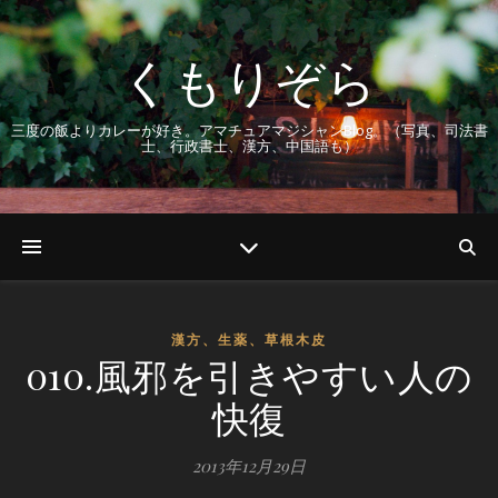
くもりぞら
三度の飯よりカレーが好き。アマチュアマジシャンBlog。（写真、司法書
士、行政書士、漢方、中国語も）
漢方、生薬、草根木皮
010.風邪を引きやすい人の
快復
2013年12月29日