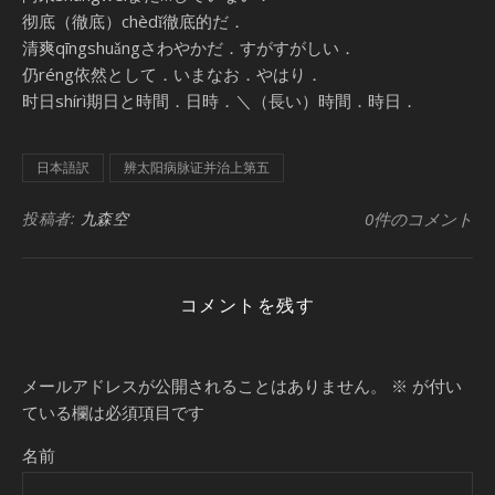
彻底（徹底）chèdǐ徹底的だ．
清爽qīngshuǎngさわやかだ．すがすがしい．
仍réng依然として．いまなお．やはり．
时日shírì期日と時間．日時．＼（長い）時間．時日．
日本語訳
辨太阳病脉证并治上第五
投稿者:
九森空
0件のコメント
コメントを残す
メールアドレスが公開されることはありません。
※
が付い
ている欄は必須項目です
名前