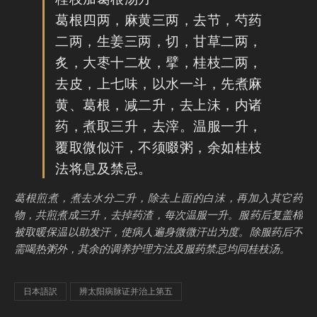
葛根四两，麻黄三两，去节，芍药
二两，生姜三两，切，甘草二两，
炙，大枣十二枚，擘，桂枝二两，
去皮，上七味，以水一斗，先煮麻
黄、葛根，减二升，去上沫，内诸
药，煮取三升，去滓。温服一升，
覆取微似汗，不须啜粥，余如桂枝
法将息及禁忌。
葛根煎煮，煮去水分二升，除去上面的白沫，再加入其它药
物，共煎煮成三升，去掉药渣，每次温服一升。服药后复盖棉
被取暖保温以助发汗，使病人遍身微微汗出为度。除服药后不
需喝热粥外，其余的调养护理方法及服药禁忌均同桂枝汤。
日本語訳
辨太阳病脉证并治上第五