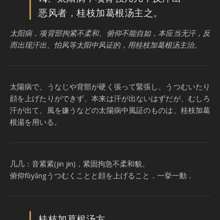
恶风者，桂枝加葛根汤主之。
太阳病，项背部拘紧不柔和、俯仰不能自如，本应当无汗，反
而出现汗出、怕风等太阳中风证的，用桂枝加葛根汤主治。
太陽病で、うなじや背部が硬く張って緊張し、うつむいたり
顔を上げたりができず、本来は汗が出ないはずだが、むしろ
汗が出て、風を嫌うなどの太陽病中風証のものは、桂枝加葛
根湯を用いる。
几几：音紧紧(jin jin)，紧固拘急不柔和貌。
俯仰fǔyǎngうつむくことと顔を上げること．一挙一動．
桂枝加葛根汤方