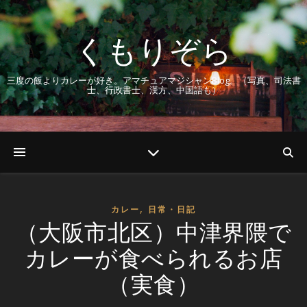
くもりぞら
三度の飯よりカレーが好き。アマチュアマジシャンBlog。（写真、司法書
士、行政書士、漢方、中国語も）
,
カレー
日常・日記
（大阪市北区）中津界隈で
カレーが食べられるお店
（実食）