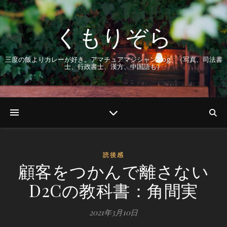
くもりぞら
三度の飯よりカレーが好き。アマチュアマジシャンBlog。（写真、司法書
士、行政書士、漢方、中国語も）
読後感
顧客をつかんで離さない
D2Cの教科書：角間実
2021年3月10日