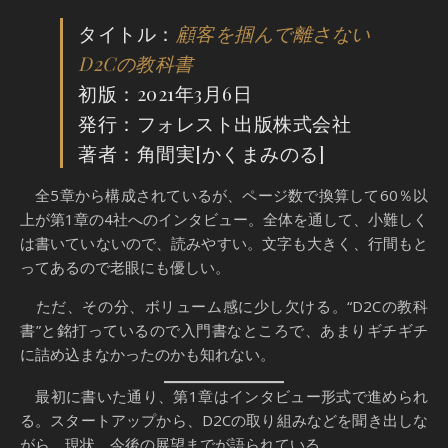
タイトル：
顧客を掴んで離さない
D2Cの
教科書
初版：2021年3月6日
発行：フォレスト出版株式会社
著者：角間実[かくまみのる]
全5章から構成されているが、ページ数で換算して60％以
上が第1章の4社へのインタビュー。全体を通して、小難しく
は書いていないので、読みやすい。文字も大きく、行間もと
ってあるので老眼にも優しい。
ただ、その分、ボリューム感に少し欠ける。“D2Cの教科
書”と銘打っているので入門書なところで、あまりギチギチ
に詰め込まなかったのかも知れない。
最初に書いた通り、第1章はインタビュー形式で進められ
る。スタートアップから、D2Cの取り組みなどを聞き出しな
がら、現状、今後の展望までが語られている。