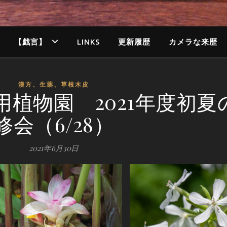
【戯言】
LINKS
更新履歴
カメラな来歴
漢方、生薬、草根木皮
植物園 2021年度初夏
修会（6/28）
2021年6月30日