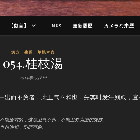
【戯言】
LINKS
更新履歴
カメラな来歴
漢方、生薬、草根木皮
054.桂枝湯
2014年2月6日
自汗出而不愈者，此卫气不和也，先其时发汗则愈，宜
不能痊愈的，这是卫气不和，不能卫外为固的缘故。
重趋调和，则病可愈。