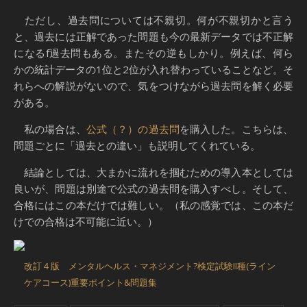
ただし、過去問については不親切。何が不親切かと言う
と、過去には正解であった問題も今の最新データでは不正解
になるf過去問もある。またその逆もしかり。例えば、何ら
かの統計データの1位と2位が入れ替わっていることなど。そ
れらへの解説がないので、気をつけながら過去問を解く必要
がある。
私の場合は、
公式（？）の過去問
を購入した。こちらは、
問題ごとに「過去との違い」も説明してくれている。
結論としては、大まかに流れを掴むための導入本としては
良いが、問題は別途で公式の過去問を購入すべし。そして、
合格にはこの本だけでは難しい。（私の感覚では、この本だ
けでの合格は不可能に近い。）
改訂４版 メンタルヘルス・マネジメント?検定試験II種(ライン
ケアコース)重要ポイント&問題集