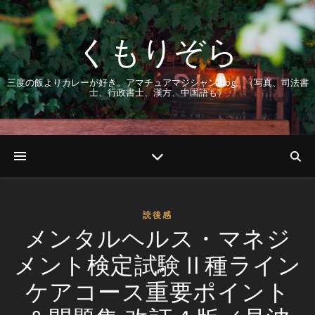
くもりぞら
三度の飯よりカレーが好き。アマチュアマジシャンBlog。（写真、司法書
士、行政書士、漢方、中国語も）
読後感
メンタルヘルス・マネジ
メント検定試験Ⅱ種ライン
ケアコース重要ポイント