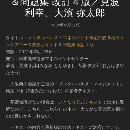
＆問題集 改訂４版／見波
利幸、大濱 弥太郎
2021年11月24日
タイトル：
メンタルヘルス・マネジメント検定試験Ⅱ種ライ
ンケアコース重要ポイント＆問題集 改訂４版
初版：2021年08月28日
発行：日本能率協会マネジメントセンター
著者：見波 利幸[みなみ としゆき]、大濱 弥太郎[おおはまや
たろう]
大阪商工会議所主催の「メンタルヘルス・マネジメント」
検定Ⅱ種（2級みたいなもの）の参考テキスト。
基礎知識がない場合は、いきなり
公式テキスト
では少し難
解なので、こちら（これら）の本で、大まかな雰囲気を掴む
のは良いかもしれない。
テキストの内容も最新版の公式テキストに対応している。