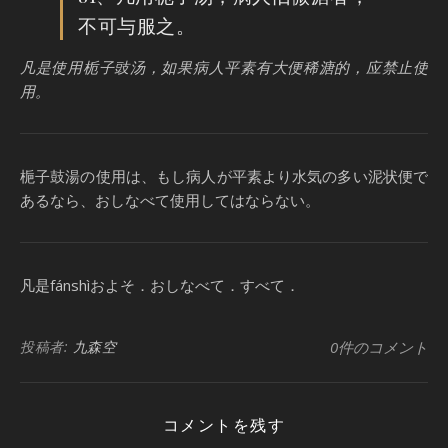
不可与服之。
凡是使用栀子豉汤，如果病人平素有大便稀溏的，应禁止使
用。
梔子鼓湯の使用は、もし病人が平素より水気の多い泥状便で
あるなら、おしなべて使用してはならない。
凡是fánshìおよそ．おしなべて．すべて．
投稿者:
九森空
0件のコメント
コメントを残す