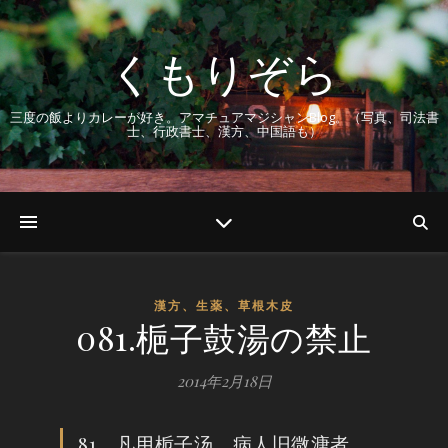
くもりぞら
三度の飯よりカレーが好き。アマチュアマジシャンBlog。（写真、司法書
士、行政書士、漢方、中国語も）
漢方、生薬、草根木皮
081.梔子鼓湯の禁止
2014年2月18日
81、凡用栀子汤，病人旧微溏者，