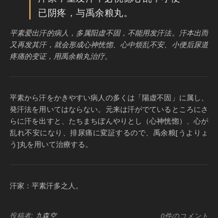
已阴疼，与禹余粮丸。
平素爱出汗的病人，多属阳虚不固，不能用发汗法。汗本出而
又再发其汗，就会形成心神恍惚、心中烦乱不安、小便后尿道
疼痛的变证，用禹余粮丸治疗。
平素から汗をかきやすい病人の多くは「陽虚不固」に属し、
発汗法を用いてはならない。元来は汗がでているところにさ
らに汗を出すと、たちまちぼんやりとし（心神恍惚）、心が
乱れ不安になり、排尿痛に変証するので、禹余粮[うよりょ
う]丸を用いて治療する。
汗家：平素汗多之人。
投稿者:
九森空
0件のコメント