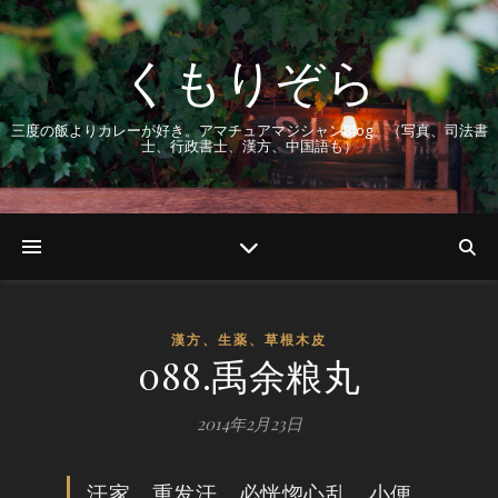
くもりぞら
三度の飯よりカレーが好き。アマチュアマジシャンBlog。（写真、司法書
士、行政書士、漢方、中国語も）
漢方、生薬、草根木皮
088.禹余粮丸
2014年2月23日
汗家，重发汗，必恍惚心乱，小便