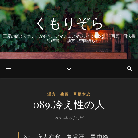
くもりぞら
三度の飯よりカレーが好き。アマチュアマジシャンBlog。（写真、司法書
士、行政書士、漢方、中国語も）
漢方、生薬、草根木皮
089.冷え性の人
2014年2月23日
89、病人有寒，复发汗，胃中冷，