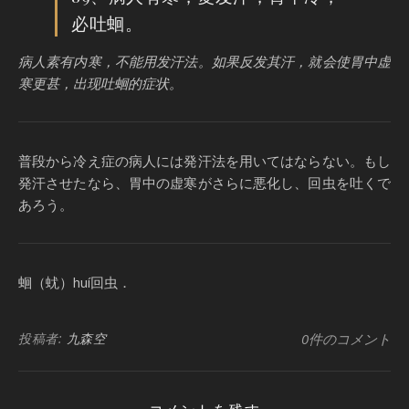
必吐蛔。
病人素有内寒，不能用发汗法。如果反发其汗，就会使胃中虚
寒更甚，出现吐蛔的症状。
普段から冷え症の病人には発汗法を用いてはならない。もし
発汗させたなら、胃中の虚寒がさらに悪化し、回虫を吐くで
あろう。
蛔（蚘）huí回虫．
投稿者:
九森空
0件のコメント