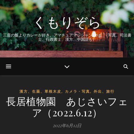
くもりぞら
三度の飯よりカレーが好き。アマチュアマジシャンBlog。（写真、司法書
士、行政書士、漢方、中国語も）
,
,
漢方、生薬、草根木皮
カメラ・写真
外出、旅行
長居植物園 あじさいフェ
ア（2022.6.12）
2022年6月12日