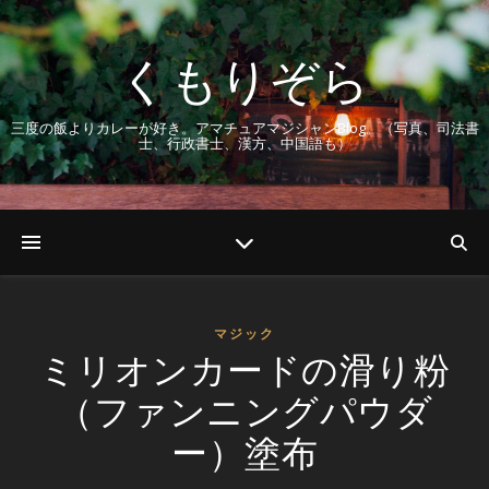
くもりぞら
三度の飯よりカレーが好き。アマチュアマジシャンBlog。（写真、司法書
士、行政書士、漢方、中国語も）
マジック
ミリオンカードの滑り粉
（ファンニングパウダ
ー）塗布