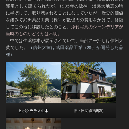
邸宅として建てられたが、1995年の阪神・淡路大地震の時
に半壊して、取り壊されることになっていたが、歴史的価値
を鑑みて武田薬品工業（株）が数億円の費用をかけて、修復
してこの地に移設したとのこと。
添付写真のシャンデリアが
当時のものかどうかは不明。
中では生薬標本が展示されていて、当然に一押しは信州大
黄でした。
（信州大黄は武田薬品工業（株）が開発した品
種）
ヒポクラテスの木
旧・田辺貞吉邸宅