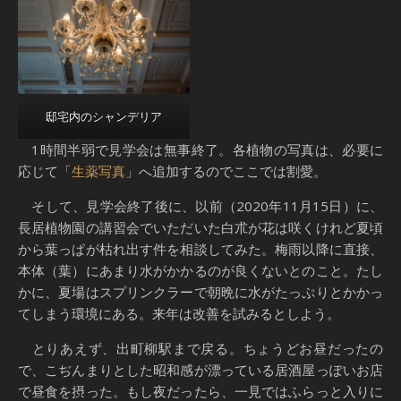
邸宅内のシャンデリア
1時間半弱で見学会は無事終了。各植物の写真は、必要に
応じて「
生薬写真
」へ追加するのでここでは割愛。
そして、見学会終了後に、以前（2020年11月15日）に、
長居植物園の講習会でいただいた白朮が花は咲くけれど夏頃
から葉っぱが枯れ出す件を相談してみた。梅雨以降に直接、
本体（葉）にあまり水がかかるのが良くないとのこと。たし
かに、夏場はスプリンクラーで朝晩に水がたっぷりとかかっ
てしまう環境にある。来年は改善を試みるとしよう。
とりあえず、出町柳駅まで戻る。ちょうどお昼だったの
で、こぢんまりとした昭和感が漂っている居酒屋っぽいお店
で昼食を摂った。もし夜だったら、一見ではふらっと入りに