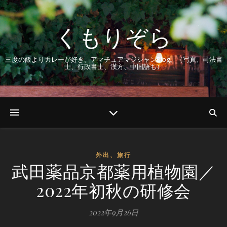
くもりぞら
三度の飯よりカレーが好き。アマチュアマジシャンBlog。（写真、司法書
士、行政書士、漢方、中国語も）
外出、旅行
武田薬品京都薬用植物園／
2022年初秋の研修会
2022年9月26日