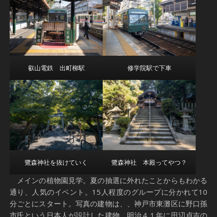
叡山電鉄 出町柳駅
修学院駅で下車
鷺森神社を抜けていく
鷺森神社 本殿ってやつ？
メインの植物園見学。夏の抽選に外れたことからもわかる
通り、人気のイベント。15人程度のグループに分かれて10
分ごとにスタート。写真の建物は、、神戸市東灘区に野口孫
市氏という日本人が設計した建物。明治４１年に田辺貞吉の