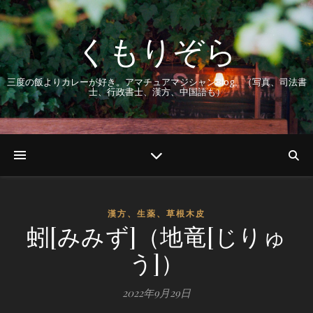
くもりぞら
三度の飯よりカレーが好き。アマチュアマジシャンBlog。（写真、司法書
士、行政書士、漢方、中国語も）
漢方、生薬、草根木皮
蚓[みみず]（地竜[じりゅ
う]）
2022年9月29日