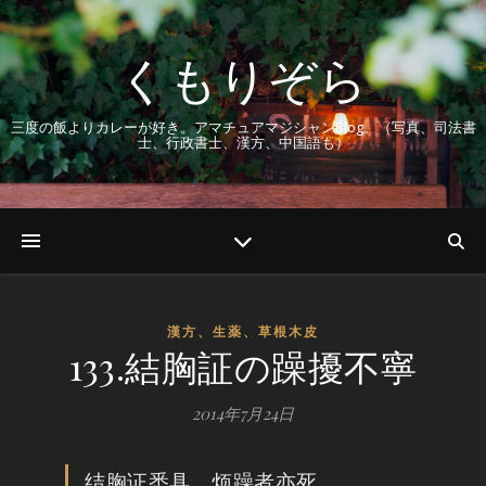
くもりぞら
三度の飯よりカレーが好き。アマチュアマジシャンBlog。（写真、司法書
士、行政書士、漢方、中国語も）
漢方、生薬、草根木皮
133.結胸証の躁擾不寧
2014年7月24日
结胸证悉具，烦躁者亦死。