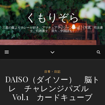
くもりぞら
三度の飯よりカレーが好き。アマチュアマジシャンBlog。（写真、司法書
士、行政書士、漢方、中国語も）
日常・日記
DAISO（ダイソー） 脳ト
レ チャレンジパズル
Vol.1 カードキューブ