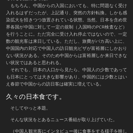
もちろん、中国からの入国においても、特に問題なく受け
入れるはずだったが、上記通り、突然の方針転換。しかも感
染拡大を招きつつ放置されている状態。当然、日本を含め世
界各国が中国に対して一定の規制（入国時のPCR検査など）
を行うことに。ただ完全に受け入れ停止ではないので、一定
数の観光客は来日している。ただし、旅費がバカ高い上に、
中国国内の対応で中国人の訪日観光ビザが富裕層にしかおり
ない状況がある。そのため中国からは富裕層しか来日できな
い状況ではあると思われる。
それでも、日本の人口から見たら、中国人の少数であって
も日本にとっては大きな影響があり、中国的には少数とはい
え春節で中国からの訪日客は確実に増えている。
久々の日本食です。
そしてやっと本題。
そんな状況をとあるニュース番組が取り上げていた。
（中国人観光客にインタビュー後に食事をする様子を映し