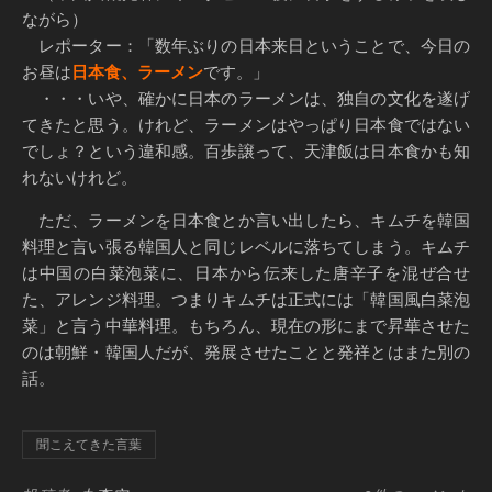
ながら）
レポーター：「数年ぶりの日本来日ということで、今日の
お昼は
日本食、ラーメン
です。」
・・・いや、確かに日本のラーメンは、独自の文化を遂げ
てきたと思う。けれど、ラーメンはやっぱり日本食ではない
でしょ？という違和感。百歩譲って、天津飯は日本食かも知
れないけれど。
ただ、ラーメンを日本食とか言い出したら、キムチを韓国
料理と言い張る韓国人と同じレベルに落ちてしまう。キムチ
は中国の白菜泡菜に、日本から伝来した唐辛子を混ぜ合せ
た、アレンジ料理。つまりキムチは正式には「韓国風白菜泡
菜」と言う中華料理。もちろん、現在の形にまで昇華させた
のは朝鮮・韓国人だが、発展させたことと発祥とはまた別の
話。
聞こえてきた言葉