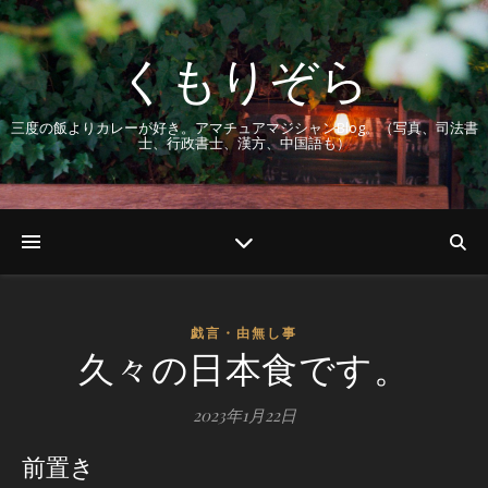
くもりぞら
三度の飯よりカレーが好き。アマチュアマジシャンBlog。（写真、司法書
士、行政書士、漢方、中国語も）
戯言・由無し事
久々の日本食です。
2023年1月22日
前置き