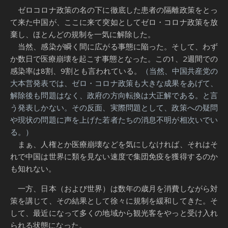
ゼロコロナ政策の名の下に徹底した患者の隔離政策をとっ
て来た中国が、ここに来て突如としてゼロ・コロナ政策を放
棄し、ほとんどの規制を一気に解除した。
当然、感染が瞬く間に広がる事態に陥った。そして、わず
か数日で医療崩壊を起こす事態となった。この1、2週間での
感染率は8割、9割とも言われている。
（当然、中国共産党の
大本営発表では、ゼロ・コロナ政策も大きな成果をあげて、
解除後も問題はなく、政府の方向転換は大正解である。と言
う発表しかない。その反面、実際問題として、政策への疑問
や現状の問題に声を上げた若者たちの消息不明が相次いでい
る。）
まぁ、人権とか医療崩壊などを気にしなければ、それはそ
れで中国は世界に類を見ない速度で集団免疫を獲得するのか
も知れない。
一方、日本（および世界）は数年の歳月を消費しながら対
策を講じて、その結果として徐々に規制を緩和してきた。そ
して、最近になって多くの地域から観光客をやっと受け入れ
られる状態になった。