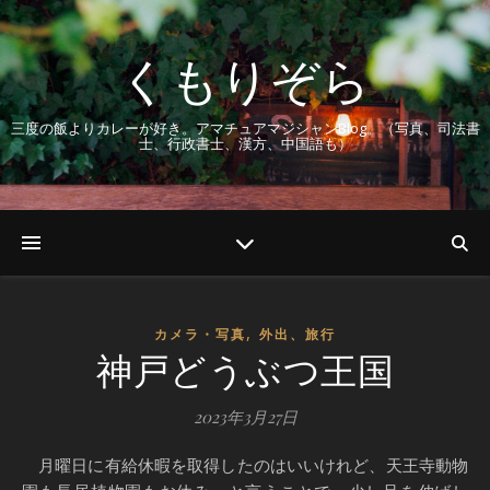
くもりぞら
三度の飯よりカレーが好き。アマチュアマジシャンBlog。（写真、司法書
士、行政書士、漢方、中国語も）
,
カメラ・写真
外出、旅行
神戸どうぶつ王国
2023年3月27日
月曜日に有給休暇を取得したのはいいけれど、天王寺動物