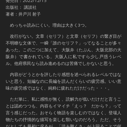
発売日：2022/12/15
出版社： 講談社
著者：井戸川 射子
めっちゃ読みにくい。理由は大きく3つ。
改行がない。文章（セリフ）と文章（セリフ）の繋ぎ目が
不明瞭な文体で、一瞬「誰のセリフ？」ってなることが多々
あった。この二つに加えて、大阪弁（たぶん、大阪北部の大
阪弁）で書かれている。大阪人に私ですら少し戸惑うレベ
ル。他府県民なら読み進めるのは苦痛でしかないと思う。
内容がどうとかを評したり感想を述べられるレベルではな
いと思う。短編なのに長編を読んだくらいの疲労感。いい意
味の疲労感ではなく、純粋に疲れただけだった・・・。
ただ単に、私に感性が無く、読解力が低いだけだと言うこ
とは認めつつも、内容もイマイチ「えっ？ だから？」って
言う感じだった。おそらく物語を楽しむのではなく、登場人
物たちの抒情的な描写を楽しむ類いなのだろう。ただ、そう
だとしても最初に戻るが、「読み難くさ」が上回ることで何