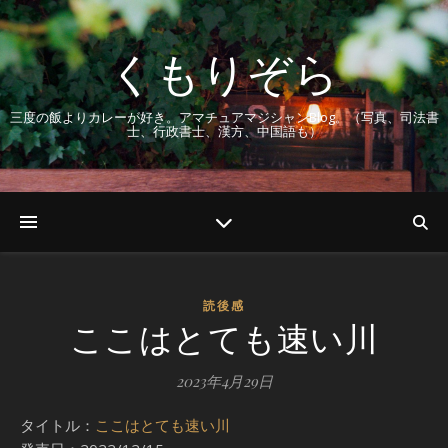
くもりぞら
三度の飯よりカレーが好き。アマチュアマジシャンBlog。（写真、司法書
士、行政書士、漢方、中国語も）
読後感
ここはとても速い川
2023年4月29日
タイトル：
ここはとても速い川