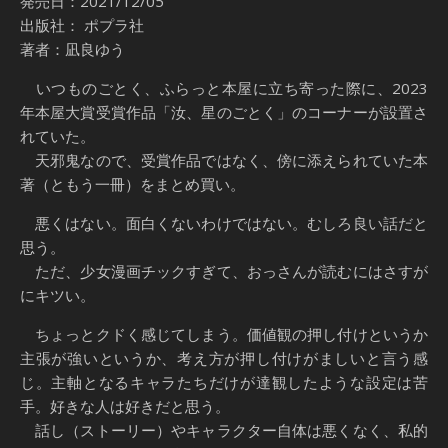
発売日：2021/12/05
出版社： ポプラ社
著者：凪良ゆう
いつものごとく、ふらっと本屋に立ち寄った際に、2023
年本屋大賞受賞作品「汝、星のごとく」のコーナーが設置さ
れていた。
天邪鬼なので、受賞作品ではなく、傍に添えられていた本
著（ともう一冊）をまとめ買い。
悪くはない。面白くないわけではない。むしろ良い話だと
思う。
ただ、少女漫画チックすぎて、おっさんが読むにはさすが
にキツい。
ちょっとクドく感じてしまう。価値観の押し付けというか
主張が強いというか、考え方が押し付けがましいと言う感
じ。主軸となるキャラたちだけが達観したような設定は苦
手。好きな人は好きだと思う。
話し（ストーリー）やキャラクター自体は悪くなく、私的