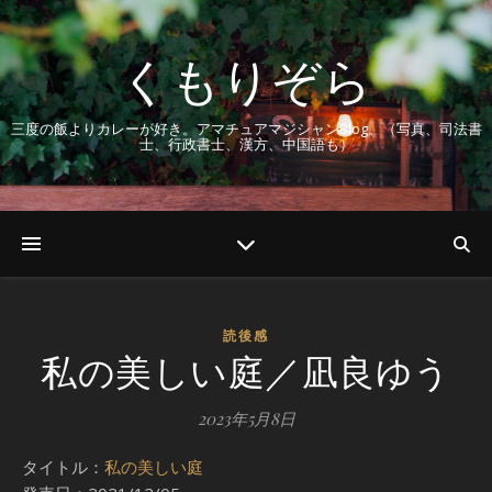
くもりぞら
三度の飯よりカレーが好き。アマチュアマジシャンBlog。（写真、司法書
士、行政書士、漢方、中国語も）
読後感
私の美しい庭／凪良ゆう
2023年5月8日
タイトル：
私の美しい庭