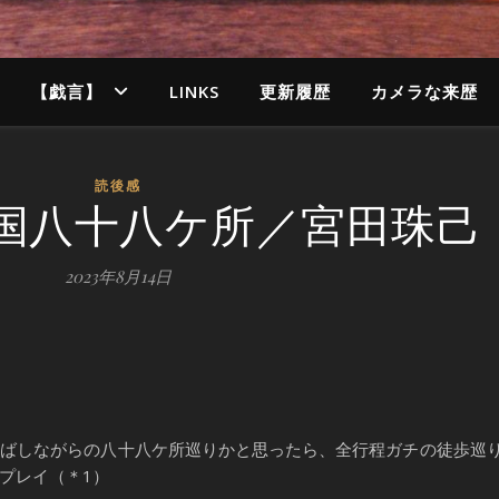
【戯言】
LINKS
更新履歴
カメラな来歴
読後感
国八十八ケ所／宮田珠己
2023年8月14日
ばしながらの八十八ケ所巡りかと思ったら、全行程ガチの徒歩巡
プレイ（＊1）